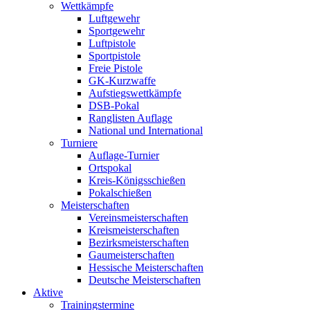
Wettkämpfe
Luftgewehr
Sportgewehr
Luftpistole
Sportpistole
Freie Pistole
GK-Kurzwaffe
Aufstiegswettkämpfe
DSB-Pokal
Ranglisten Auflage
National und International
Turniere
Auflage-Turnier
Ortspokal
Kreis-Königsschießen
Pokalschießen
Meisterschaften
Vereinsmeisterschaften
Kreismeisterschaften
Bezirksmeisterschaften
Gaumeisterschaften
Hessische Meisterschaften
Deutsche Meisterschaften
Aktive
Trainingstermine