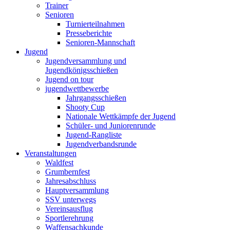
Trainer
Senioren
Turnierteilnahmen
Presseberichte
Senioren-Mannschaft
Jugend
Jugendversammlung und
Jugendkönigsschießen
Jugend on tour
jugendwettbewerbe
Jahrgangsschießen
Shooty Cup
Nationale Wettkämpfe der Jugend
Schüler- und Juniorenrunde
Jugend-Rangliste
Jugendverbandsrunde
Veranstaltungen
Waldfest
Grumbernfest
Jahresabschluss
Hauptversammlung
SSV unterwegs
Vereinsausflug
Sportlerehrung
Waffensachkunde