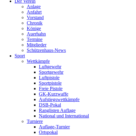
Der Verein
Anlage
Anfahrt
Vorstand
Chronik
Könige
Auerhahn
Termine
Mitglieder
Schützenhaus-News
Sport
Wettkämpfe
Luftgewehr
Sportgewehr
Luftpistole
Sportpistole
Freie Pistole
GK-Kurzwaffe
Aufstiegswettkämpfe
DSB-Pokal
Ranglisten Auflage
National und International
Turniere
Auflage-Turnier
Ortspokal