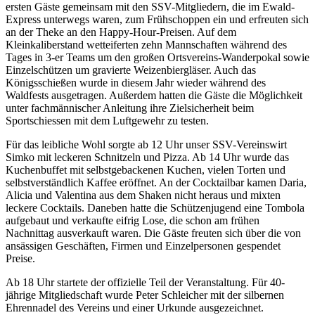
ersten Gäste gemeinsam mit den SSV-Mitgliedern, die im Ewald-
Express unterwegs waren, zum Frühschoppen ein und erfreuten sich
an der Theke an den Happy-Hour-Preisen. Auf dem
Kleinkaliberstand wetteiferten zehn Mannschaften während des
Tages in 3-er Teams um den großen Ortsvereins-Wanderpokal sowie
Einzelschützen um gravierte Weizenbiergläser. Auch das
Königsschießen wurde in diesem Jahr wieder während des
Waldfests ausgetragen. Außerdem hatten die Gäste die Möglichkeit
unter fachmännischer Anleitung ihre Zielsicherheit beim
Sportschiessen mit dem Luftgewehr zu testen.
Für das leibliche Wohl sorgte ab 12 Uhr unser SSV-Vereinswirt
Simko mit leckeren Schnitzeln und Pizza. Ab 14 Uhr wurde das
Kuchenbuffet mit selbstgebackenen Kuchen, vielen Torten und
selbstverständlich Kaffee eröffnet. An der Cocktailbar kamen Daria,
Alicia und Valentina aus dem Shaken nicht heraus und mixten
leckere Cocktails. Daneben hatte die Schützenjugend eine Tombola
aufgebaut und verkaufte eifrig Lose, die schon am frühen
Nachnittag ausverkauft waren. Die Gäste freuten sich über die von
ansässigen Geschäften, Firmen und Einzelpersonen gespendet
Preise.
Ab 18 Uhr startete der offizielle Teil der Veranstaltung. Für 40-
jährige Mitgliedschaft wurde Peter Schleicher mit der silbernen
Ehrennadel des Vereins und einer Urkunde ausgezeichnet.