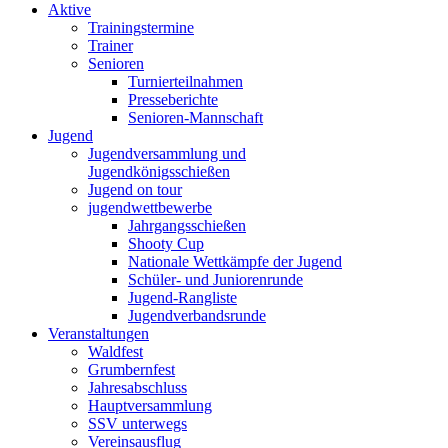
Aktive
Trainingstermine
Trainer
Senioren
Turnierteilnahmen
Presseberichte
Senioren-Mannschaft
Jugend
Jugendversammlung und
Jugendkönigsschießen
Jugend on tour
jugendwettbewerbe
Jahrgangsschießen
Shooty Cup
Nationale Wettkämpfe der Jugend
Schüler- und Juniorenrunde
Jugend-Rangliste
Jugendverbandsrunde
Veranstaltungen
Waldfest
Grumbernfest
Jahresabschluss
Hauptversammlung
SSV unterwegs
Vereinsausflug