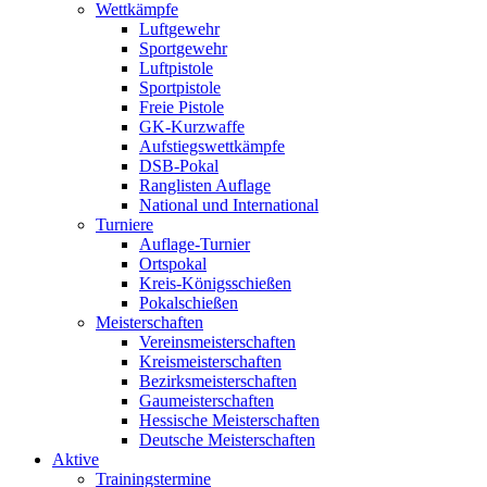
Wettkämpfe
Luftgewehr
Sportgewehr
Luftpistole
Sportpistole
Freie Pistole
GK-Kurzwaffe
Aufstiegswettkämpfe
DSB-Pokal
Ranglisten Auflage
National und International
Turniere
Auflage-Turnier
Ortspokal
Kreis-Königsschießen
Pokalschießen
Meisterschaften
Vereinsmeisterschaften
Kreismeisterschaften
Bezirksmeisterschaften
Gaumeisterschaften
Hessische Meisterschaften
Deutsche Meisterschaften
Aktive
Trainingstermine