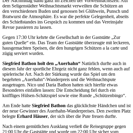
Der Nachmittag stand ganz im Zeichen der Vorweihnachtszeit: Auf
dem Seligenstädter Weihnachtsmarkt verweilten die Schützen an
den verschiedenen Buden und genossen bei Glühwein, Punsch und
Bratwurst die Atmosphäre. Es war die perfekte Gelegenheit, abseits
des Schießstandes ins Gespräch zu kommen und das Vereinsjahr
Revue passieren zu lassen.
Gegen 17:30 Uhr kehrte die Gesellschaft in der Gaststätte „Zur
guten Quelle“ ein. Das Team der Gaststätte überzeugte mit leckeren,
hausgemachten Speisen, die den hungrigen Schützen a la carte und
zügig serviert wurden.
Siegfried Bathon holt den „Auerhahn“
Natürlich durfte auch in
diesem Jahr der sportliche Ehrgeiz nicht ganz fehlen, wenn auch auf
spielerische Art. Nach der Stärkung wurde das Spiel um den
begehrten „Auerhahn“-Wanderpreis und die Weihnachtspute
ausgetragen. Nico und Daria Bathon hatten sich hierfür etwas
Besonderes einfallen lassen: Die Entscheidung fiel durch ein
kniffliges Hülsen-Schätzspiel sowie eine Runde „Schützenbingo“.
Am Ende hatte
Siegfried Bathon
das glücklichste Händchen und ist
der neue Gewinner des Auerhahn-Wanderpreises. Den zweiten Platz
belegte
Erhard Häuser
, der sich über die Pute freuen durfte.
Nach einem gemütlichen Ausklang verließ die Reisegruppe gegen
21:00 Uhr die Gaststätte und wurde um 22:00 Uhr sicher vom