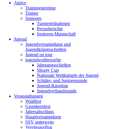
Aktive
Trainingstermine
Trainer
Senioren
Turnierteilnahmen
Presseberichte
Senioren-Mannschaft
Jugend
Jugendversammlung und
Jugendkönigsschießen
Jugend on tour
jugendwettbewerbe
Jahrgangsschießen
Shooty Cup
Nationale Wettkämpfe der Jugend
Schüler- und Juniorenrunde
Jugend-Rangliste
Jugendverbandsrunde
Veranstaltungen
Waldfest
Grumbernfest
Jahresabschluss
Hauptversammlung
SSV unterwegs
Vereinsausflug