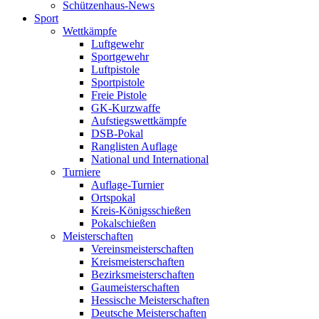
Schützenhaus-News
Sport
Wettkämpfe
Luftgewehr
Sportgewehr
Luftpistole
Sportpistole
Freie Pistole
GK-Kurzwaffe
Aufstiegswettkämpfe
DSB-Pokal
Ranglisten Auflage
National und International
Turniere
Auflage-Turnier
Ortspokal
Kreis-Königsschießen
Pokalschießen
Meisterschaften
Vereinsmeisterschaften
Kreismeisterschaften
Bezirksmeisterschaften
Gaumeisterschaften
Hessische Meisterschaften
Deutsche Meisterschaften