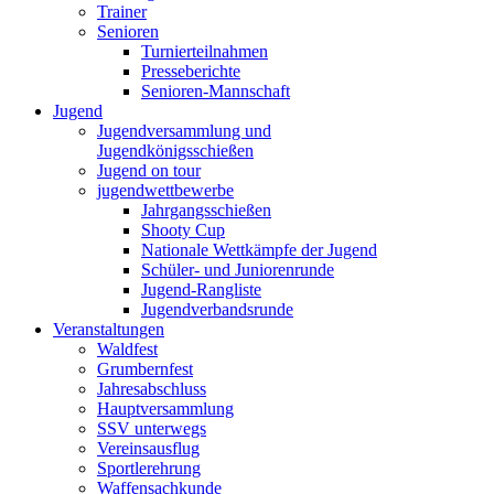
Trainer
Senioren
Turnierteilnahmen
Presseberichte
Senioren-Mannschaft
Jugend
Jugendversammlung und
Jugendkönigsschießen
Jugend on tour
jugendwettbewerbe
Jahrgangsschießen
Shooty Cup
Nationale Wettkämpfe der Jugend
Schüler- und Juniorenrunde
Jugend-Rangliste
Jugendverbandsrunde
Veranstaltungen
Waldfest
Grumbernfest
Jahresabschluss
Hauptversammlung
SSV unterwegs
Vereinsausflug
Sportlerehrung
Waffensachkunde