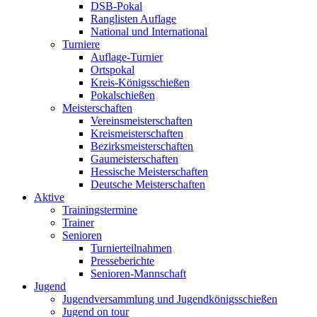
DSB-Pokal
Ranglisten Auflage
National und International
Turniere
Auflage-Turnier
Ortspokal
Kreis-Königsschießen
Pokalschießen
Meisterschaften
Vereinsmeisterschaften
Kreismeisterschaften
Bezirksmeisterschaften
Gaumeisterschaften
Hessische Meisterschaften
Deutsche Meisterschaften
Aktive
Trainingstermine
Trainer
Senioren
Turnierteilnahmen
Presseberichte
Senioren-Mannschaft
Jugend
Jugendversammlung und Jugendkönigsschießen
Jugend on tour