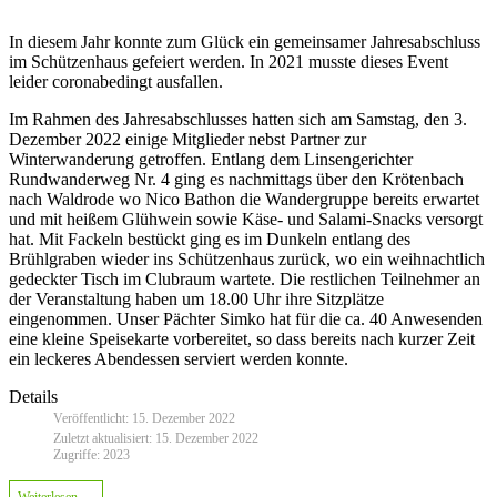
In diesem Jahr konnte zum Glück ein gemeinsamer Jahresabschluss
im Schützenhaus gefeiert werden. In 2021 musste dieses Event
leider coronabedingt ausfallen.
Im Rahmen des Jahresabschlusses hatten sich am Samstag, den 3.
Dezember 2022 einige Mitglieder nebst Partner zur
Winterwanderung getroffen. Entlang dem Linsengerichter
Rundwanderweg Nr. 4 ging es nachmittags über den Krötenbach
nach Waldrode wo Nico Bathon die Wandergruppe bereits erwartet
und mit heißem Glühwein sowie Käse- und Salami-Snacks versorgt
hat. Mit Fackeln bestückt ging es im Dunkeln entlang des
Brühlgraben wieder ins Schützenhaus zurück, wo ein weihnachtlich
gedeckter Tisch im Clubraum wartete. Die restlichen Teilnehmer an
der Veranstaltung haben um 18.00 Uhr ihre Sitzplätze
eingenommen. Unser Pächter Simko hat für die ca. 40 Anwesenden
eine kleine Speisekarte vorbereitet, so dass bereits nach kurzer Zeit
ein leckeres Abendessen serviert werden konnte.
Details
Veröffentlicht: 15. Dezember 2022
Zuletzt aktualisiert: 15. Dezember 2022
Zugriffe: 2023
Weiterlesen …